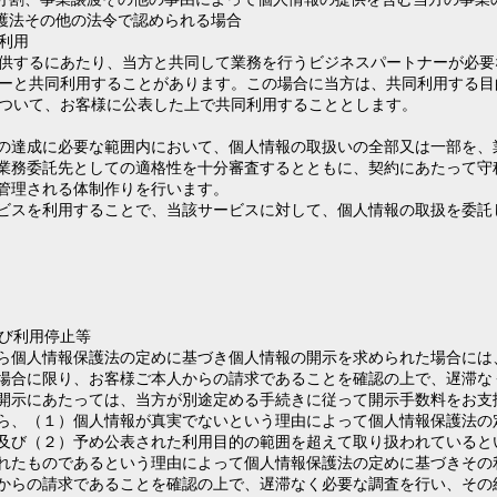
護法その他の法令で認められる場合
利用
供するにあたり、当方と共同して業務を行うビジネスパートナーが必要
ーと共同利用することがあります。この場合に当方は、共同利用する目
ついて、お客様に公表した上で共同利用することとします。
の達成に必要な範囲内において、個人情報の取扱いの全部又は一部を、
業務委託先としての適格性を十分審査するとともに、契約にあたって守
管理される体制作りを行います。
ビスを利用することで、当該サービスに対して、個人情報の取扱を委託
び利用停止等
ら個人情報保護法の定めに基づき個人情報の開示を求められた場合には
場合に限り、お客様ご本人からの請求であることを確認の上で、遅滞な
開示にあたっては、当方が別途定める手続きに従って開示手数料をお支
ら、（１）個人情報が真実でないという理由によって個人情報保護法の
及び（２）予め公表された利用目的の範囲を超えて取り扱われていると
れたものであるという理由によって個人情報保護法の定めに基づきその
からの請求であることを確認の上で、遅滞なく必要な調査を行い、その