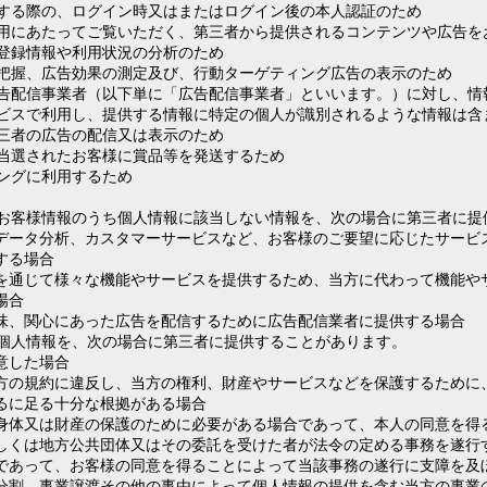
する際の、ログイン時又はまたはログイン後の本人認証のため
用にあたってご覧いただく、第三者から提供されるコンテンツや広告を
登録情報や利用状況の分析のため
把握、広告効果の測定及び、行動ターゲティング広告の表示のため
告配信事業者（以下単に「広告配信事業者」といいます。）に対し、情
ビスで利用し、提供する情報に特定の個人が識別されるような情報は含
三者の広告の配信又は表示のため
当選されたお客様に賞品等を発送するため
ングに利用するため
お客様情報のうち個人情報に該当しない情報を、次の場合に第三者に提
データ分析、カスタマーサービスなど、お客様のご要望に応じたサービ
する場合
を通じて様々な機能やサービスを提供するため、当方に代わって機能や
場合
味、関心にあった広告を配信するために広告配信業者に提供する場合
個人情報を、次の場合に第三者に提供することがあります。
意した場合
方の規約に違反し、当方の権利、財産やサービスなどを保護するために
るに足る十分な根拠がある場合
身体又は財産の保護のために必要がある場合であって、本人の同意を得
しくは地方公共団体又はその委託を受けた者が法令の定める事務を遂行
であって、お客様の同意を得ることによって当該事務の遂行に支障を及
分割、事業譲渡その他の事由によって個人情報の提供を含む当方の事業