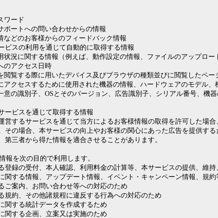
スワード
サポートへの問い合わせからの情報
情などのお客様からのフィードバック情報
ービスの利用を通じて自動的に取得する情報
用状況に関する情報（例えば、動作設定の情報、ファイルのアップロー
へのアクセス日時
を閲覧する際に用いたデバイス及びブラウザの種類並びに閲覧したペー
にアクセスするために使用された機器の情報、ハードウェアのモデル、機
一意の識別子、OSとそのバージョン、広告識別子、シリアル番号、機
サービスを通じて取得する情報
運営するサービスを通じて当方によるお客様情報の取得を許可した場合
。その場合、本サービスの向上やお客様の関心にあった広告を提供する
、第三者から得た情報を適合させることがあります。
情報を次の目的で利用します。
る登録の受付、本人確認、利用料金の計算等、本サービスの提供、維持
に関する情報、アップデート情報、イベント・キャンペーン情報、規約
るご案内、お問い合わせ等への対応のため
る規約、その他諸規程に違反する行為への対応のため
に関する統計データを作成するため
に関する企画、立案又は実施のため