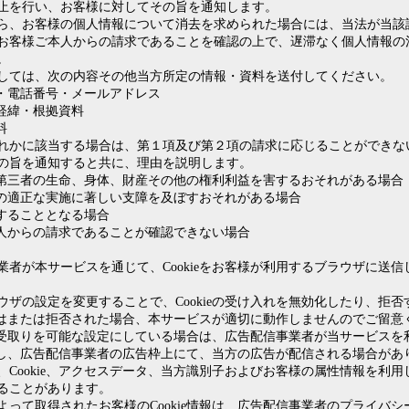
止を行い、お客様に対してその旨を通知します。
ら、お客様の個人情報について消去を求められた場合には、当法が当該
お客様ご本人からの請求であることを確認の上で、遅滞なく個人情報の
。
しては、次の内容その他当方所定の情報・資料を送付してください。
・電話番号・メールアドレス
経緯・根拠資料
料
れかに該当する場合は、第１項及び第２項の請求に応じることができな
の旨を通知すると共に、理由を説明します。
第三者の生命、身体、財産その他の権利利益を害するおそれがある場合
の適正な実施に著しい支障を及ぼすおそれがある場合
することとなる場合
人からの請求であることが確認できない場合
業者が本サービスを通じて、Cookieをお客様が利用するブラウザに送
ウザの設定を変更することで、Cookieの受け入れを無効化したり、拒
効化又はまたは拒否された場合、本サービスが適切に動作しませんのでご留意
ieの受取りを可能な設定にしている場合は、広告配信事業者が当サービス
を取得し、広告配信事業者の広告枠上にて、当方の広告が配信される場合があ
、Cookie、アクセスデータ、当方識別子およびお客様の属性情報を利
ることがあります。
よって取得されたお客様のCookie情報は、広告配信事業者のプライバ